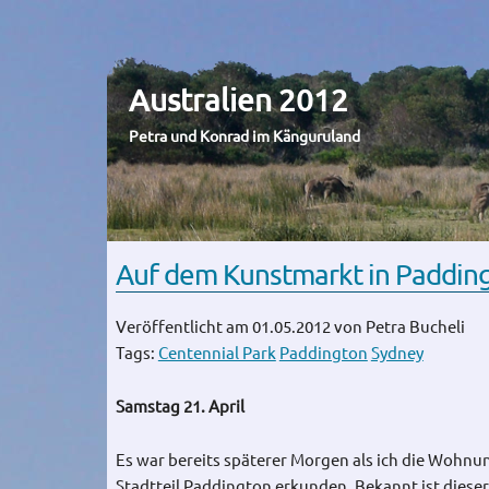
Australien 2012
Petra und Konrad im Känguruland
Auf dem Kunstmarkt in Paddin
Veröffentlicht am 01.05.2012
von Petra Bucheli
Tags:
Centennial Park
Paddington
Sydney
Samstag 21. April
Es war bereits späterer Morgen als ich die Wohnun
Stadtteil Paddington erkunden. Bekannt ist dieser 