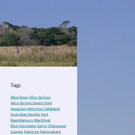
Tags
Aborigines
Alice Springs
Alice Springs Desert Park
Aquarium
Atherton Tableland
Australian Reptile Park
Baumkänguru
Blackheat
Blue Mountains
Cairns
Chatswood
Coogee
Daintree Nationalpark