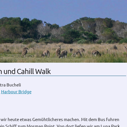
 und Cahill Walk
tra Bucheli
n
Harbour Bridge
n wir heute etwas Gemühtlicheres machen. Mit dem Bus fuhren
in Schiff zum Mosman Point. Von dort liefen wir am Luna Park