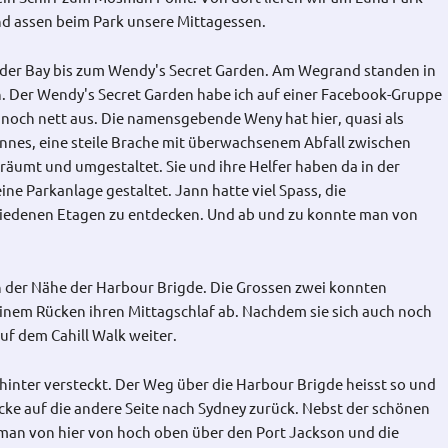
d assen beim Park unsere Mittagessen.
nder Bay bis zum Wendy's Secret Garden. Am Wegrand standen in
. Der Wendy's Secret Garden habe ich auf einer Facebook-Gruppe
 noch nett aus. Die namensgebende Weny hat hier, quasi als
nnes, eine steile Brache mit überwachsenem Abfall zwischen
äumt und umgestaltet. Sie und ihre Helfer haben da in der
ne Parkanlage gestaltet. Jann hatte viel Spass, die
iedenen Etagen zu entdecken. Und ab und zu konnte man von
in der Nähe der Harbour Brigde. Die Grossen zwei konnten
einem Rücken ihren Mittagschlaf ab. Nachdem sie sich auch noch
uf dem Cahill Walk weiter.
ahinter versteckt. Der Weg über die Harbour Brigde heisst so und
ücke auf die andere Seite nach Sydney zurück. Nebst der schönen
man von hier von hoch oben über den Port Jackson und die