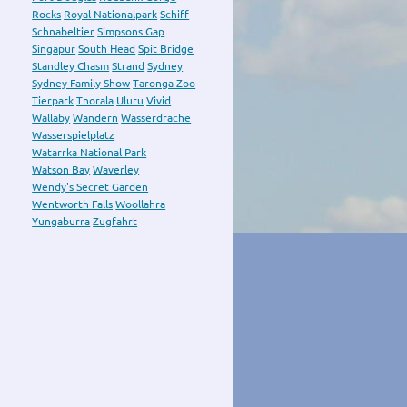
Rocks
Royal Nationalpark
Schiff
Schnabeltier
Simpsons Gap
Singapur
South Head
Spit Bridge
Standley Chasm
Strand
Sydney
Sydney Family Show
Taronga Zoo
Tierpark
Tnorala
Uluru
Vivid
Wallaby
Wandern
Wasserdrache
Wasserspielplatz
Watarrka National Park
Watson Bay
Waverley
Wendy's Secret Garden
Wentworth Falls
Woollahra
Yungaburra
Zugfahrt