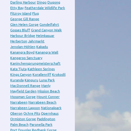
Darling Harbour
Dingo
Dugong
Etty Bay
Featherdale Wildlife Park
Fitzroy Island
Flug
George Gill Range
Glen Helen Gorge
Gondelfahrt
Gosses Bluff
Grand Canyon Walk
Harbour Bridge
Helmkasuar
Herberton
Jahrmarkt
Jenolan-Höhlen
Kakadu
Kanangra Boyd
Kanangra Wall
Kangaroo Sanctuary
Kaninchensprungmeisterschaft
Kata Tjuta
Kathleen Springs
Kings Canyon
Korallenriff
Krokodil
Kuranda
Känguru
Luna Park
MacDonnell Range
Manly
Mayfield Garden
Mission Beach
Mossman Gorge
Mount Conner
Narrabeen
Narrabeen Beach
Narrabeen Lagoon
Nationalpark
Oberon
Ochre Pits
Opernhaus
Ormiston Gorge
Paddington
Palm Beach
Paronella Park
Port Douglas
Redbank Gorge