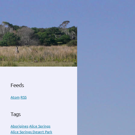
Feeds
Atom
RSS
Tags
Aborigines
Alice Springs
Alice Springs Desert Park