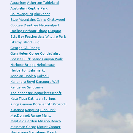
Aquarium
Atherton Tableland
Australian Reptile Park
Baumkänguru
Blackheat
Blue Mountains
Cairns
Chatswood
Coogee
Daintree Nationalpark
Darling Harbour
Dingo
Dugong
Etty Bay
Featherdale Wildlife Park
Fitzroy Island
Flug
George Gill Range
Glen Helen Gorge
Gondelfahrt
Gosses Bluff
Grand Canyon Walk
Harbour Bridge
Helmkasuar
Herberton
Jahrmarkt
Jenolan-Höhlen
Kakadu
Kanangra Boyd
Kanangra Wall
Kangaroo Sanctuary
Kaninchensprungmeisterschaft
Kata Tjuta
Kathleen Springs
Kings Canyon
Korallenriff
Krokodil
Kuranda
Känguru
Luna Park
MacDonnell Range
Manly
Mayfield Garden
Mission Beach
Mossman Gorge
Mount Conner
Narrabeen
Narrabeen Beach