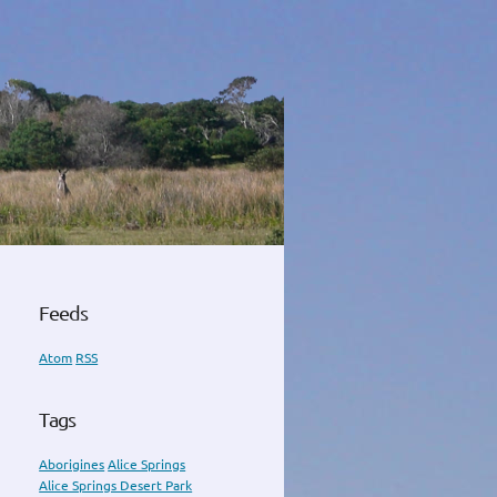
Feeds
Atom
RSS
Tags
Aborigines
Alice Springs
Alice Springs Desert Park