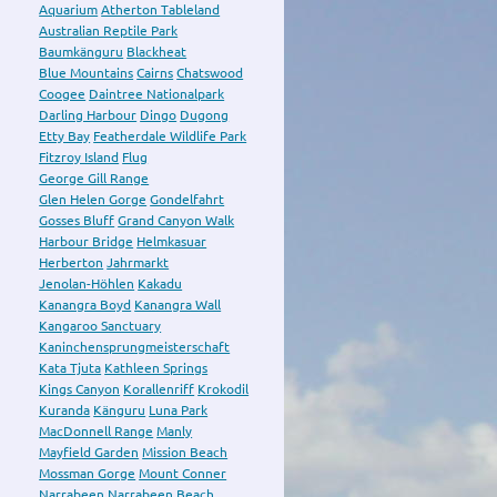
Aquarium
Atherton Tableland
Australian Reptile Park
Baumkänguru
Blackheat
Blue Mountains
Cairns
Chatswood
Coogee
Daintree Nationalpark
Darling Harbour
Dingo
Dugong
Etty Bay
Featherdale Wildlife Park
Fitzroy Island
Flug
George Gill Range
Glen Helen Gorge
Gondelfahrt
Gosses Bluff
Grand Canyon Walk
Harbour Bridge
Helmkasuar
Herberton
Jahrmarkt
Jenolan-Höhlen
Kakadu
Kanangra Boyd
Kanangra Wall
Kangaroo Sanctuary
Kaninchensprungmeisterschaft
Kata Tjuta
Kathleen Springs
Kings Canyon
Korallenriff
Krokodil
Kuranda
Känguru
Luna Park
MacDonnell Range
Manly
Mayfield Garden
Mission Beach
Mossman Gorge
Mount Conner
Narrabeen
Narrabeen Beach